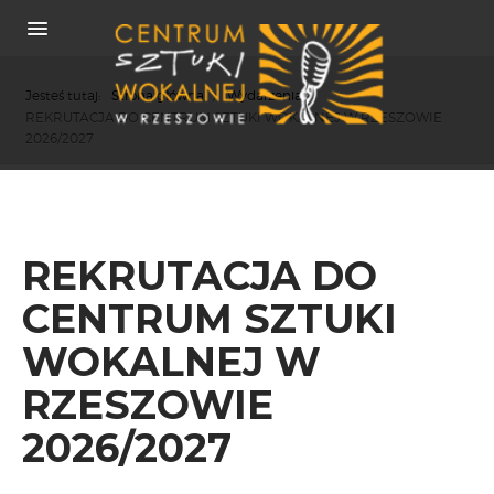
Jesteś tutaj:
Strona główna
/
Wydarzenia
/
REKRUTACJA DO CENTRUM SZTUKI WOKALNEJ W RZESZOWIE
2026/2027
O NAS
REKRUTACJA
REKRUTACJA DO
OSIĄGNIĘCIA
CENTRUM SZTUKI
KONCERTY
WSPÓŁPRACA
WOKALNEJ W
PRASA
RZESZOWIE
POLITYKA COOKIES
2026/2027
RODO
REKRUTACJA
FESTIWALE