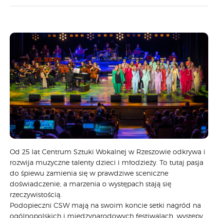
CARPATHIA FESTIVAL
FESTIWAL PATRIOTYCZNY
WYDARZENIA
PŁYTY CD
MULTIMEDIA
MUZYKA
VIDEO
GALERIA
WARSZTATY
ZGŁOŚ UDZIAŁ
KONTAKT
Od 25 lat Centrum Sztuki Wokalnej w Rzeszowie odkrywa i
rozwija muzyczne talenty dzieci i młodzieży. To tutaj pasja
do śpiewu zamienia się w prawdziwe sceniczne
doświadczenie, a marzenia o występach stają się
rzeczywistością.
Podopieczni CSW mają na swoim koncie setki nagród na
ogólnopolskich i międzynarodowych festiwalach, występy