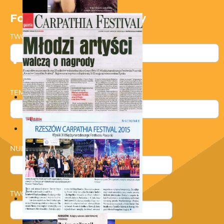
Formularz kontaktowy
TWOJE IMIĘ
(*)
TEMAT
(*)
NUMER TELEFONU
(*)
TWÓJ E-MAIL
(*)