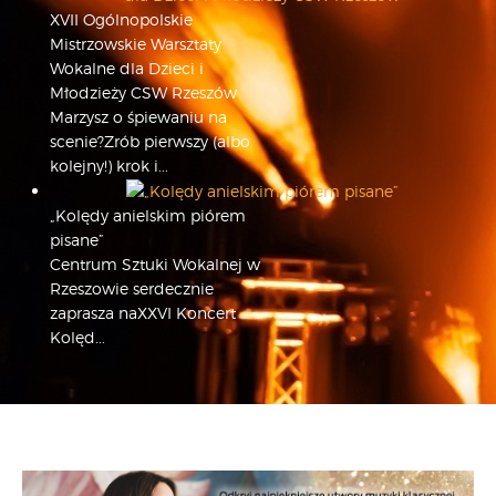
XVII Ogólnopolskie
Mistrzowskie Warsztaty
Wokalne dla Dzieci i
Młodzieży CSW Rzeszów
Marzysz o śpiewaniu na
scenie?Zrób pierwszy (albo
kolejny!) krok i...
„Kolędy anielskim piórem
pisane”
Centrum Sztuki Wokalnej w
Rzeszowie serdecznie
zaprasza naXXVI Koncert
Kolęd...