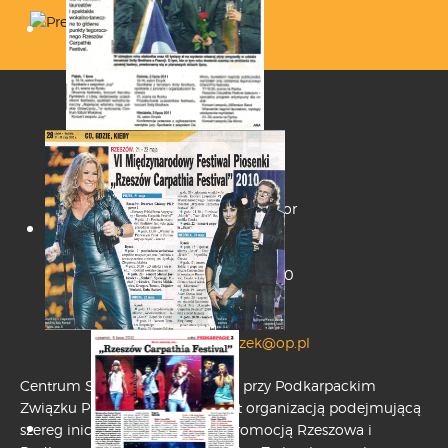
Anna Czenczek - dyrektor
Biuro oraz adres do
korespondencji:
ul. Króla Kazimierza 20/0
35-061 - Rzeszów
+48 604 117 433
anna.czenczek@op.pl
Centrum Sztuki Wokalnej działa przy Podkarpackim
Związku Piłsudczyków, który jest organizacją podejmującą
szereg inicjatyw związanych z promocją Rzeszowa i