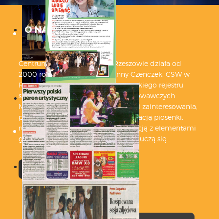
O NAS
Centrum Sztuki Wokalnej w Rzeszowie działa od
2000 roku pod dyrekcją dr Anny Czenczek. CSW w
Rzeszowie wpisane jest do rzeszowskiego rejestru
szkół i placówek oświatowo – wychowawczych.
Młodzi artyści rozwijają swoje pasje i zainteresowania,
pracując nad emisją głosu, interpretacją piosenki,
ruchem scenicznym, dykcją i recytacją z elementami
gry aktorskiej, ubiorem scenicznym, uczą się…
WIĘCEJ
NEWSLETTER