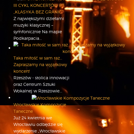
III CYKL KONCERTÓW PT.
FESTIWALE
„KLASYKA BEZ GRANIC”
CARPATHIA FESTIVAL
Z największymi dziełami
FESTIWAL PATRIOTYCZNY
muzyki klasycznej –
WYDARZENIA
symfonicznie Na mapie
Podkarpacia...
PŁYTY CD
MULTIMEDIA
MUZYKA
Taka miłość w sam raz…
VIDEO
Zapraszamy na wyjątkowy
koncert!
GALERIA
Rzeszów - stolica innowacji
WARSZTATY
oraz Centrum Sztuki
ZGŁOŚ UDZIAŁ
Wokalnej w Rzeszowie...
KONTAKT
Wrocławskie Kompozycje
Taneczne
Już 24 kwietnia we
Wrocławiu odbędzie się
wydarzenie „Wrocławskie