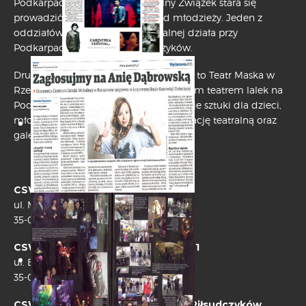
Podkarpacia. W sposób szczególny Związek stara się
prowadzić swą działalność wśród młodzieży. Jeden z
oddziałów Centrum Sztuki Wokalnej działa przy
Podkarpackim Związku Piłsudczyków.
Drugi ośrodek przy którym działa CSW to Teatr Maska w
Rzeszowie. Jest jedynym profesjonalnym teatrem lalek na
Podkarpaciu. Repertuar teatru obejmuje sztuki dla dzieci,
młodzieży i dorosłych. Prowadzi edukację teatralną oraz
galerię.
CSW przy Teatrze Maska
ul. Mickiewicza 13
35-064 Rzeszów
CSW przy Szkole Podstawowej nr. 1
ul. Bernardyńska 4
35-069 Rzeszów
CSW przy Podkarpackim Związku Piłsudczyków