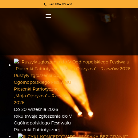
+48 604 117 433
O NAS
Ruszyły zgłoszenia do V
REKRUTACJA
Ogólnopolskiego Festiwalu
OSIĄGNIĘCIA
Piosenki Patriotycznej
KONCERTY
„Moja Ojczyzna” – Rzeszów
2026
WSPÓŁPRACA
Do 20 września 2026
PRASA
roku trwają zgłoszenia do V
POLITYKA COOKIES
Ogólnopolskiego Festiwalu
RODO
Piosenki Patriotycznej...
REKRUTACJA