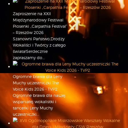
Zaproszenie na XXII
Międzynarodowy Festiwal
Piosenki „Carpathia Festival”
– Rzeszów 2026
Szanowni Państwo,Drodzy
Wokaliści i Twórcy z całego
świata!Serdecznie
zapraszamy do...
Ogromne brawa dla Leny
Muchy uczestniczki The
Voice Kids 2026 - TVP2
Ogromne brawa dla naszej
wspaniałej wokalistki i
tancerki Leny Muchy
uczestniczki...