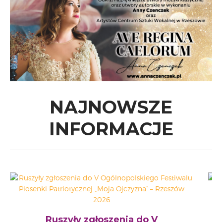
NAJNOWSZE
INFORMACJE
I
Ruszyły zgłoszenia do V