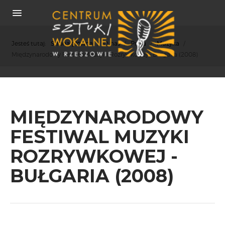
Jesteś tutaj:
Strona główna
/
O nas
/
Prasa
/
Muzyka
/
Międzynarodowy Festiwal Muzyki Rozrywkowej - Bułgaria (2008)
O NAS
MIĘDZYNARODOWY
REKRUTACJA
OSIĄGNIĘCIA
FESTIWAL MUZYKI
KONCERTY
ROZRYWKOWEJ -
WSPÓŁPRACA
BUŁGARIA (2008)
PRASA
POLITYKA COOKIES
RODO
REKRUTACJA
FESTIWALE