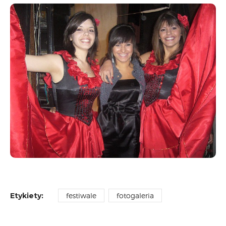
CARPATHIA FESTIVAL
FESTIWAL PATRIOTYCZNY
WYDARZENIA
PŁYTY CD
MULTIMEDIA
MUZYKA
VIDEO
GALERIA
WARSZTATY
ZGŁOŚ UDZIAŁ
KONTAKT
Etykiety:
festiwale
fotogaleria