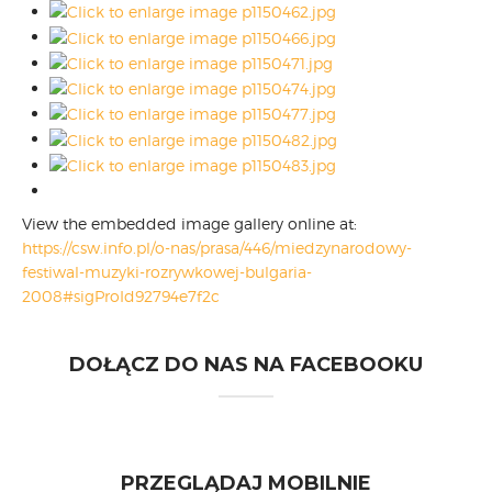
View the embedded image gallery online at:
https://csw.info.pl/o-nas/prasa/446/miedzynarodowy-
festiwal-muzyki-rozrywkowej-bulgaria-
2008#sigProId92794e7f2c
DOŁĄCZ DO NAS NA FACEBOOKU
PRZEGLĄDAJ MOBILNIE