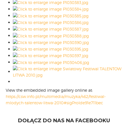
View the embedded image gallery online at:
https://csw.info.pl/multimedia/muzyka/462/festiwal-
mlodych-talentow-litwa-2010#sigProIde91e711bec
DOŁĄCZ DO NAS NA FACEBOOKU