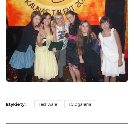
CARPATHIA FESTIVAL
FESTIWAL PATRIOTYCZNY
WYDARZENIA
PŁYTY CD
MULTIMEDIA
MUZYKA
VIDEO
GALERIA
WARSZTATY
ZGŁOŚ UDZIAŁ
KONTAKT
Etykiety:
festiwale
fotogaleria