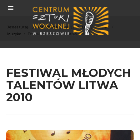
Jesteś tutaj:
Strona główna
/
MULTIMEDIA
/
Muzyka
/
Muzyka
/
Festiwal Młodych Talentów Litwa 2010
O NAS
FESTIWAL MŁODYCH
REKRUTACJA
OSIĄGNIĘCIA
TALENTÓW LITWA
KONCERTY
2010
WSPÓŁPRACA
PRASA
POLITYKA COOKIES
RODO
REKRUTACJA
FESTIWALE