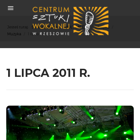
Jesteś tutaj:
Strona główna
/
MULTIMEDIA
/
Muzyka
/
Muzyka
/
1 lipca 2011 r.
O NAS
1 LIPCA 2011 R.
REKRUTACJA
OSIĄGNIĘCIA
KONCERTY
WSPÓŁPRACA
PRASA
POLITYKA COOKIES
RODO
REKRUTACJA
FESTIWALE