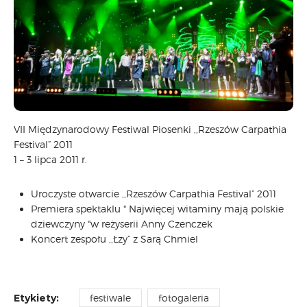
CARPATHIA FESTIVAL
FESTIWAL PATRIOTYCZNY
WYDARZENIA
PŁYTY CD
MULTIMEDIA
MUZYKA
VIDEO
VII Międzynarodowy Festiwal Piosenki ,,Rzeszów Carpathia
Festival” 2011
GALERIA
1 – 3 lipca 2011 r.
WARSZTATY
ZGŁOŚ UDZIAŁ
Uroczyste otwarcie ,,Rzeszów Carpathia Festival” 2011
KONTAKT
Premiera spektaklu " Najwięcej witaminy mają polskie
dziewczyny "w reżyserii Anny Czenczek
Koncert zespołu ,,Łzy” z Sarą Chmiel
Etykiety:
festiwale
fotogaleria