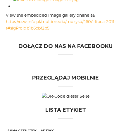
View the embedded image gallery online at:
https://csw.info.pl/multimedia/muzyka/460/1-lipca-2011-
r#sigProIdb1b6cbf2b5
DOŁĄCZ DO NAS NA FACEBOOKU
PRZEGLĄDAJ MOBILNIE
LISTA ETYKIET
ANNA CZENCZEK
ARTYŚCI