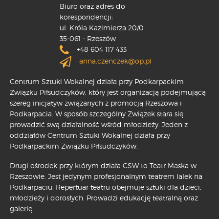
Biuro oraz adres do
korespondencji:
ul. Króla Kazimierza 20/0
35-061 - Rzeszów
+48 604 117 433
anna.czenczek@op.pl
Centrum Sztuki Wokalnej działa przy Podkarpackim
Związku Piłsudczyków, który jest organizacją podejmującą
szereg inicjatyw związanych z promocją Rzeszowa i
Podkarpacia. W sposób szczególny Związek stara się
prowadzić swą działalność wśród młodzieży. Jeden z
oddziałów Centrum Sztuki Wokalnej działa przy
Podkarpackim Związku Piłsudczyków.
Drugi ośrodek przy którym działa CSW to Teatr Maska w
Rzeszowie. Jest jedynym profesjonalnym teatrem lalek na
Podkarpaciu. Repertuar teatru obejmuje sztuki dla dzieci,
młodzieży i dorosłych. Prowadzi edukację teatralną oraz
galerię.