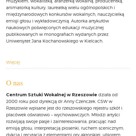
muzykiem, wokalistką, aranżerką wokalną, producentką,
animatorką kultury, laureatką wielu ogólnopolskich i
CARPATHIA FESTIVAL
międzynarodowych konkursów wokalnych, nauczycielką
FESTIWAL PATRIOTYCZNY
emisji głosu i wykładowczynią. Autorka artykułów
WYDARZENIA
naukowych poświęconych edukacji muzycznej
PŁYTY CD
publikowanych w monografiach wydanych przez
MULTIMEDIA
Uniwersytet Jana Kochanowskiego w Kielcach.
MUZYKA
VIDEO
Więcej
GALERIA
WARSZTATY
O nas
ZGŁOŚ UDZIAŁ
KONTAKT
Centrum Sztuki Wokalnej w Rzeszowie
działa od
2000 roku pod dyrekcją dr Anny Czenczek. CSW w
Rzeszowie wpisane jest do rzeszowskiego rejestru szkół i
placówek oświatowo – wychowawczych. Młodzi artyści
rozwijają swoje pasje i zainteresowania, pracując nad
emisją głosu, interpretacją piosenki, ruchem scenicznym,
dykcją i recytacją z elementami gry aktorskiej, ubiorem