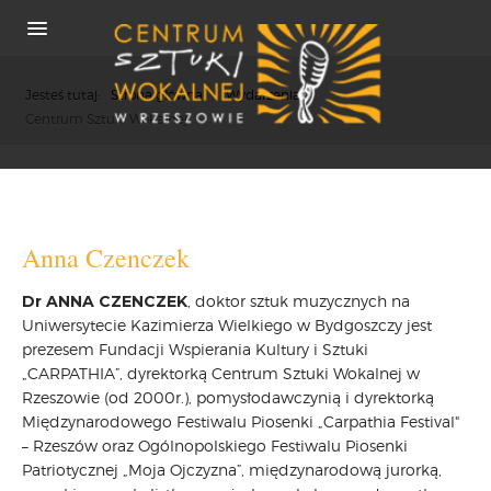
Jesteś tutaj:
Strona główna
/
Wydarzenia
/
Centrum Sztuki Wokalnej
O NAS
REKRUTACJA
Anna Czenczek
OSIĄGNIĘCIA
Dr ANNA CZENCZEK
, doktor sztuk muzycznych na
KONCERTY
Uniwersytecie Kazimierza Wielkiego w Bydgoszczy jest
WSPÓŁPRACA
prezesem Fundacji Wspierania Kultury i Sztuki
PRASA
„CARPATHIA”, dyrektorką Centrum Sztuki Wokalnej w
Rzeszowie (od 2000r.), pomysłodawczynią i dyrektorką
POLITYKA COOKIES
Międzynarodowego Festiwalu Piosenki „Carpathia Festival"
RODO
– Rzeszów oraz Ogólnopolskiego Festiwalu Piosenki
REKRUTACJA
Patriotycznej „Moja Ojczyzna”, międzynarodową jurorką,
FESTIWALE