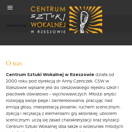
Jesteś tutaj:
Strona główna
/
O nas
/
osiągnięcia
O NAS
O nas
REKRUTACJA
Centrum Sztuki Wokalnej w Rzeszowie
działa od
OSIĄGNIĘCIA
2000 roku pod dyrekcją dr Anny Czenczek. CSW w
KONCERTY
Rzeszowie wpisane jest do rzeszowskiego rejestru szkół i
WSPÓŁPRACA
placówek oświatowo – wychowawczych. Młodzi artyści
PRASA
rozwijają swoje pasje i zainteresowania, pracując nad
emisją głosu, interpretacją piosenki, ruchem scenicznym,
POLITYKA COOKIES
dykcją i recytacją z elementami gry aktorskiej, ubiorem
RODO
scenicznym, uczą się zasad charakteryzacji oraz stylizacji.
REKRUTACJA
Centrum Sztuki Wokalnej dba także o wizerunek młodych
FESTIWALE