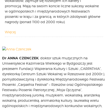
wokalistów, zajmuje się rozwojem ich kariery i
promocją. Mają na swoim koncie liczne sukcesy wokalne
CARPATHIA FESTIVAL
w ogólnopolskich i międzynarodowych festiwalach
FESTIWAL PATRIOTYCZNY
piosenki w kraju i za granicą, w których zdobywali główne
WYDARZENIA
nagrody (ponad 1100 od 2000 roku).
PŁYTY CD
MULTIMEDIA
Więcej
MUZYKA
VIDEO
GALERIA
Dr ANNA CZENCZEK
, doktor sztuk muzycznych na
WARSZTATY
Uniwersytecie Kazimierza Wielkiego w Bydgoszczy jest
ZGŁOŚ UDZIAŁ
prezesem Fundacji Wspierania Kultury i Sztuki „CARPATHIA”,
KONTAKT
dyrektorką Centrum Sztuki Wokalnej w Rzeszowie (od 2000r.),
pomysłodawczynią i dyrektorką Międzynarodowego Festiwalu
Piosenki „Carpathia Festival" – Rzeszów oraz Ogólnopolskiego
Festiwalu Piosenki Patriotycznej „Moja Ojczyzna”,
międzynarodową jurorką, muzykiem, wokalistką, aranżerką
wokalną, producentką, animatorką kultury, laureatką wielu
ogólnopolskich i międzynarodowych konkursów wokalnych,