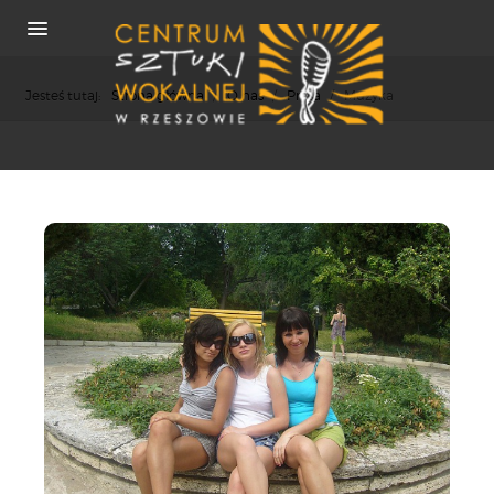
Jesteś tutaj:
Strona główna
/
O nas
/
Prasa
/
Muzyka
O NAS
REKRUTACJA
OSIĄGNIĘCIA
KONCERTY
WSPÓŁPRACA
PRASA
POLITYKA COOKIES
RODO
REKRUTACJA
FESTIWALE