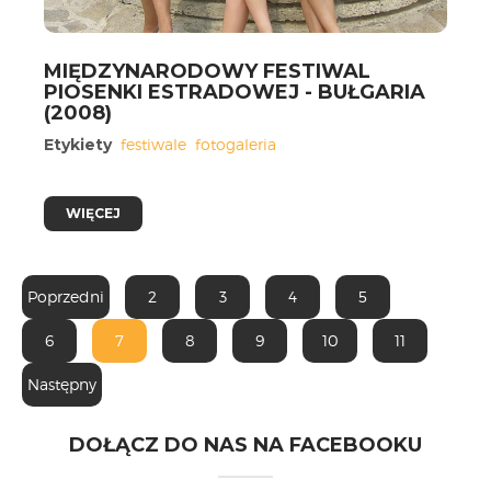
CARPATHIA FESTIVAL
FESTIWAL PATRIOTYCZNY
MIĘDZYNARODOWY FESTIWAL
WYDARZENIA
PIOSENKI ESTRADOWEJ - BUŁGARIA
(2008)
PŁYTY CD
MULTIMEDIA
Etykiety
festiwale
fotogaleria
MUZYKA
VIDEO
WIĘCEJ
GALERIA
WARSZTATY
ZGŁOŚ UDZIAŁ
Poprzedni
2
3
4
5
KONTAKT
6
7
8
9
10
11
Następny
DOŁĄCZ DO NAS NA FACEBOOKU