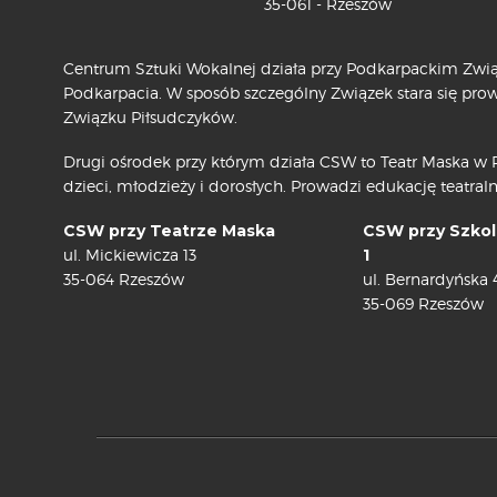
35-061 - Rzeszów
Centrum Sztuki Wokalnej działa przy Podkarpackim Związ
Podkarpacia. W sposób szczególny Związek stara się pr
Związku Piłsudczyków.
Drugi ośrodek przy którym działa CSW to Teatr Maska w R
dzieci, młodzieży i dorosłych. Prowadzi edukację teatraln
CSW przy Teatrze Maska
CSW przy Szkol
ul. Mickiewicza 13
1
35-064 Rzeszów
ul. Bernardyńska 
35-069 Rzeszów