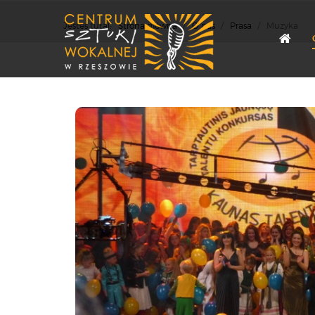
Jesteś tutaj:
Strona główna
/
O nas
/
Prasa
/
Muzyka