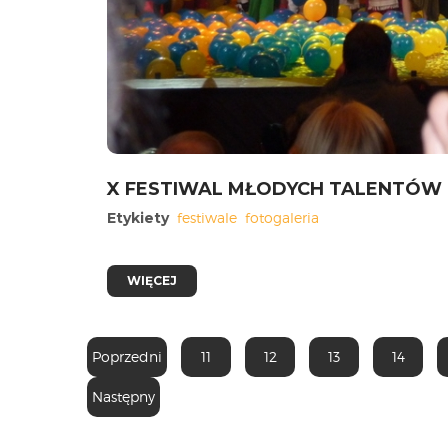
X FESTIWAL MŁODYCH TALENTÓW 
Etykiety
festiwale
fotogaleria
WIĘCEJ
Poprzedni
11
12
13
14
Następny