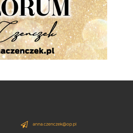
anna.czenczek@op.pl