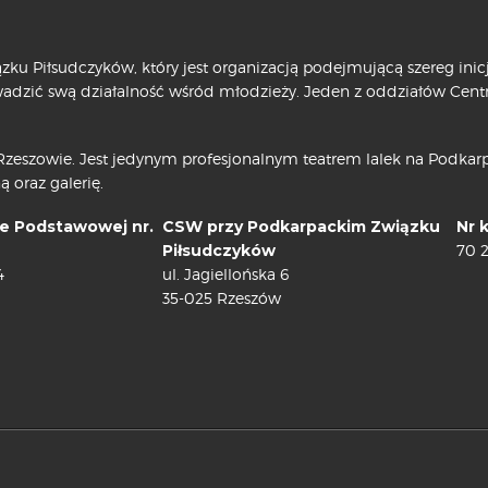
ku Piłsudczyków, który jest organizacją podejmującą szereg ini
owadzić swą działalność wśród młodzieży. Jeden z oddziałów Cen
zeszowie. Jest jedynym profesjonalnym teatrem lalek na Podkarpa
ą oraz galerię.
e Podstawowej nr.
CSW przy Podkarpackim Związku
Nr 
Piłsudczyków
70 
4
ul. Jagiellońska 6
35-025 Rzeszów