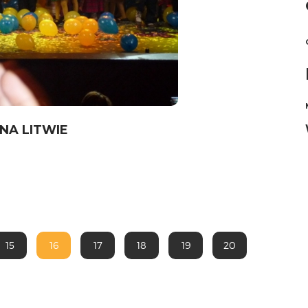
NA LITWIE
15
16
17
18
19
20