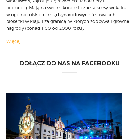
wokalistów, zajmuje się rozwojem ich kariery i
promocją. Mają na swoim koncie liczne sukcesy wokalne
CARPATHIA FESTIVAL
w ogólnopolskich i międzynarodowych festiwalach
FESTIWAL PATRIOTYCZNY
piosenki w kraju i za granicą, w których zdobywali główne
WYDARZENIA
nagrody (ponad 1100 od 2000 roku).
PŁYTY CD
MULTIMEDIA
Więcej
MUZYKA
VIDEO
DOŁĄCZ DO NAS NA FACEBOOKU
GALERIA
WARSZTATY
ZGŁOŚ UDZIAŁ
KONTAKT