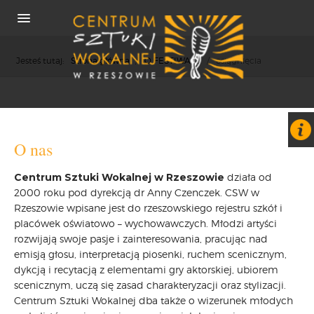
Jesteś tutaj:
Strona główna
/
O FESTIWALU
/
osiągnięcia
O NAS
O nas
REKRUTACJA
Centrum Sztuki Wokalnej w Rzeszowie
działa od
OSIĄGNIĘCIA
2000 roku pod dyrekcją dr Anny Czenczek. CSW w
KONCERTY
Rzeszowie wpisane jest do rzeszowskiego rejestru szkół i
WSPÓŁPRACA
placówek oświatowo – wychowawczych. Młodzi artyści
PRASA
rozwijają swoje pasje i zainteresowania, pracując nad
emisją głosu, interpretacją piosenki, ruchem scenicznym,
POLITYKA COOKIES
dykcją i recytacją z elementami gry aktorskiej, ubiorem
RODO
scenicznym, uczą się zasad charakteryzacji oraz stylizacji.
REKRUTACJA
Centrum Sztuki Wokalnej dba także o wizerunek młodych
FESTIWALE