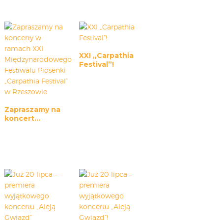
CARPATHIA FESTIVAL
FESTIWAL PATRIOTYCZNY
WYDARZENIA
PŁYTY CD
XXI „Carpathia
Festival”!
MULTIMEDIA
MUZYKA
VIDEO
GALERIA
Zapraszamy na
koncert...
WARSZTATY
ZGŁOŚ UDZIAŁ
KONTAKT