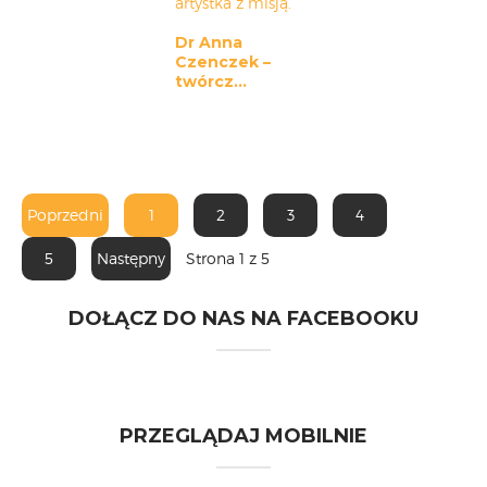
Dr Anna
Czenczek –
twórcz...
Poprzedni
1
2
3
4
5
Następny
Strona 1 z 5
DOŁĄCZ DO NAS NA FACEBOOKU
PRZEGLĄDAJ MOBILNIE